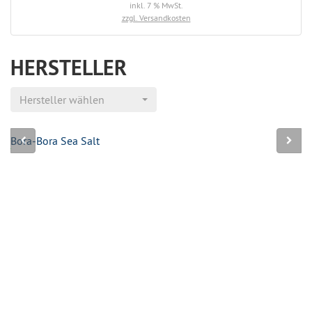
inkl. 7 % MwSt.
zzgl. Versandkosten
HERSTELLER
Hersteller wählen
Bora-Bora Sea Salt
Ca