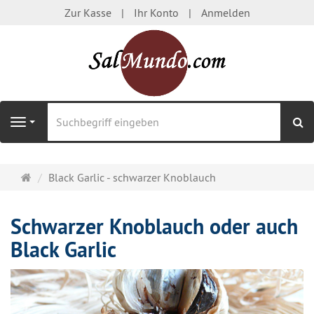
Zur Kasse
Ihr Konto
Anmelden
S
Navigation
Startseite
Black Garlic - schwarzer Knoblauch
Schwarzer Knoblauch oder auch
Black Garlic