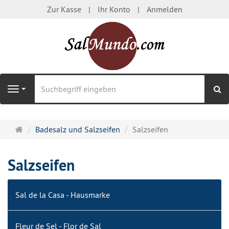
Zur Kasse
Ihr Konto
Anmelden
S
Navigation
Startseite
Badesalz und Salzseifen
Salzseifen
Salzseifen
Sal de la Casa - Hausmarke
Fleur de Sel - Flor de Sal