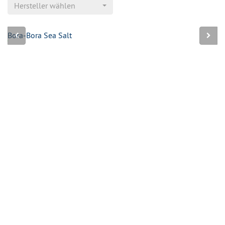
Hersteller wählen
Bora-Bora Sea Salt
Ca