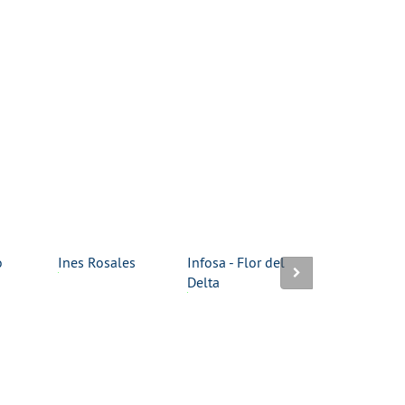
o
Ines Rosales
Infosa - Flor del
Kalahari-Salz
Delta