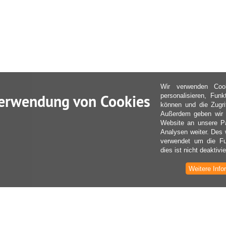
Wir verwenden Coo
erwendung von Cookies
personalisieren, Fun
können und die Zugri
Außerdem geben wir I
Website an unsere Pa
Analysen weiter. Des 
verwendet um die Fu
dies ist nicht deaktivie
Weitere Info