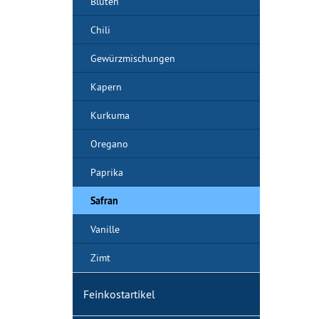
Blüten
Chili
Gewürzmischungen
Kapern
Kurkuma
Oregano
Paprika
Safran
Vanille
Zimt
Feinkostartikel