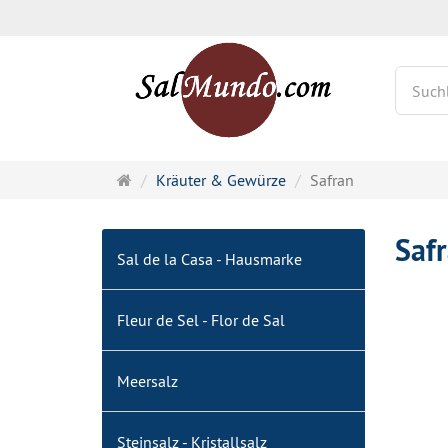
Startseite
Kräuter & Gewürze
Safran
Saf
Sal de la Casa - Hausmarke
Fleur de Sel - Flor de Sal
Meersalz
Steinsalz - Kristallsalz