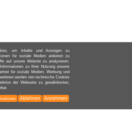
kies, um Inhalte und Anzeigen zu
ktionen für soziale Medien anbieten zu
ffe auf unsere Website zu analysieren.
nformationen zu Ihrer Nutzung unserer
rtner für soziale Medien, Werbung und
weiteren werden rein technische Cookies
nktion der Webseite zu gewährleisten,
rbar.
Ablehnen
Annehmen
rmationen
Bac
to