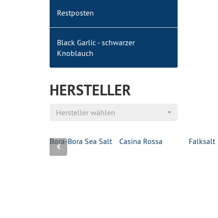
Restposten
Black Garlic - schwarzer
Knoblauch
HERSTELLER
Hersteller wählen
tral
Bora-Bora Sea Salt
Casina Rossa
Falksalt