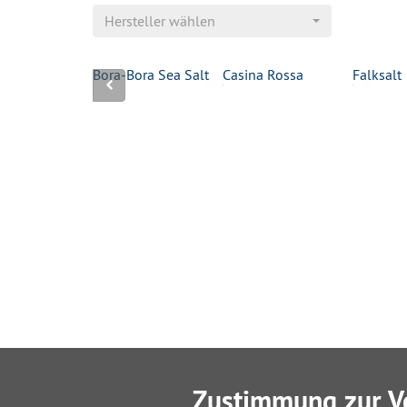
Hersteller wählen
tral
Bora-Bora Sea Salt
Casina Rossa
Falksalt
Zustimmung zur V