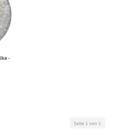
ika -
Seite 1 von 1