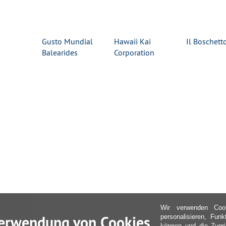
Gusto Mundial
Hawaii Kai
Il Boschett
Balearides
Corporation
Wir verwenden Coo
erwendung von Cookies
personalisieren, Fun
können und die Zugri