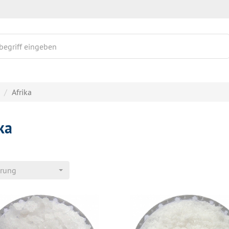
Afrika
ka
erung