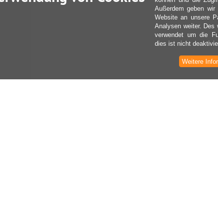
Außerdem geben wir I
Website an unsere Pa
Analysen weiter. Des 
verwendet um die Fu
dies ist nicht deaktivie
Weitere Info
Z