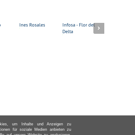
o
Ines Rosales
Infosa - Flor del
Kalahari-Salz
Delta
kies, um Inhalte und Anzeigen zu
ktionen für soziale Medien anbieten zu
ffe auf unsere Website zu analysieren.