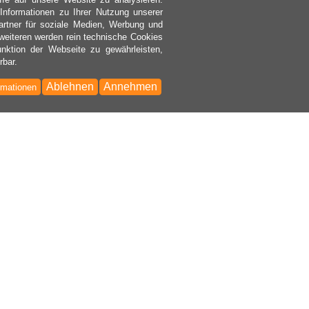
nformationen zu Ihrer Nutzung unserer
rtner für soziale Medien, Werbung und
weiteren werden rein technische Cookies
nktion der Webseite zu gewährleisten,
rbar.
Ablehnen
Annehmen
rmationen
Bac
to
Top
AHLUNGSWEISEN