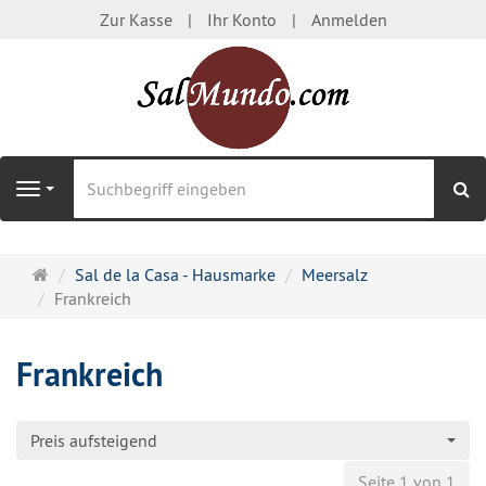
Zur Kasse
Ihr Konto
Anmelden
S
Navigation
Startseite
Sal de la Casa - Hausmarke
Meersalz
Frankreich
Frankreich
Preis aufsteigend
Seite 1 von 1