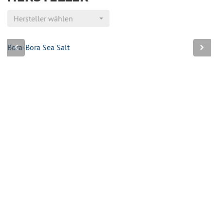
Hersteller wählen
Bora-Bora Sea Salt
Ca