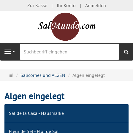
Zur Kasse
Ihr Konto
Anmelden
S
Navigation
Startseite
Salicornes und ALGEN
Algen eingelegt
Algen eingelegt
Sal de la Casa - Hausmarke
Fleur de Sel - Flor de Sal