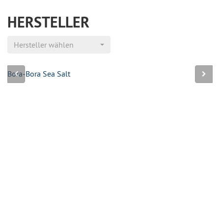
HERSTELLER
Hersteller wählen
Bora-Bora Sea Salt
Ca