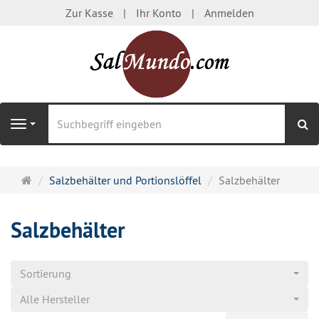
Zur Kasse
Ihr Konto
Anmelden
S
Navigation
Startseite
Salzbehälter und Portionslöffel
Salzbehälter
Salzbehälter
Sortierung
Alle Hersteller