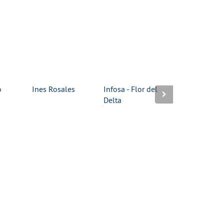
o
Ines Rosales
Infosa - Flor del
Kalahari-Salz
Delta