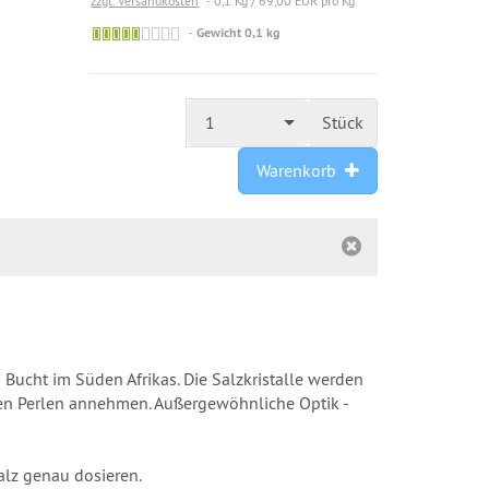
zzgl. Versandkosten
0,1 Kg / 69,00 EUR pro Kg
Artikel
Gewicht 0,1 kg
verfügbar
1
Stück
Warenkorb
s Bucht im Süden Afrikas. Die Salzkristalle werden
inen Perlen annehmen. Außergewöhnliche Optik -
alz genau dosieren.