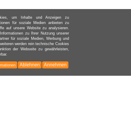
kies, um Inhalte und Anzeigen zu
ktionen für soziale Medien anbieten zu
ffe auf unsere Website zu analysieren.
nformationen zu Ihrer Nutzung unserer
rtner für soziale Medien, Werbung und
weiteren werden rein technische Cookies
nktion der Webseite zu gewährleisten,
rbar.
Ablehnen
Annehmen
rmationen
Bac
to
Top