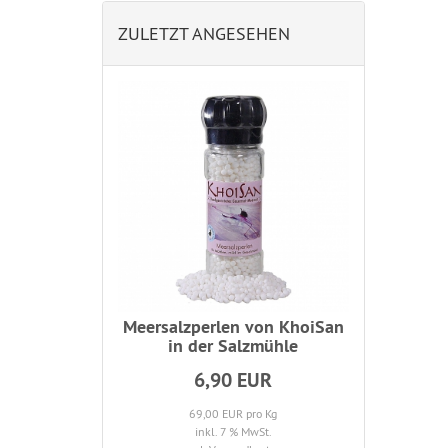
ZULETZT ANGESEHEN
Meersalzperlen von KhoiSan
in der Salzmühle
6,90 EUR
69,00 EUR pro Kg
inkl. 7 % MwSt.