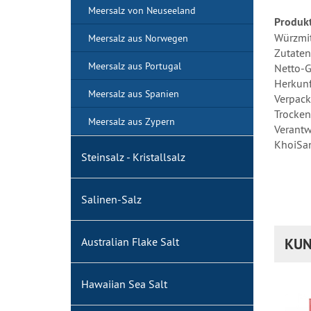
Meersalz von Neuseeland
Produkt
Würzmit
Meersalz aus Norwegen
Zutaten
Meersalz aus Portugal
Netto-G
Herkunf
Meersalz aus Spanien
Verpack
Trocken
Meersalz aus Zypern
Verantw
KhoiSan
Steinsalz - Kristallsalz
Salinen-Salz
KUN
Australian Flake Salt
Hawaiian Sea Salt