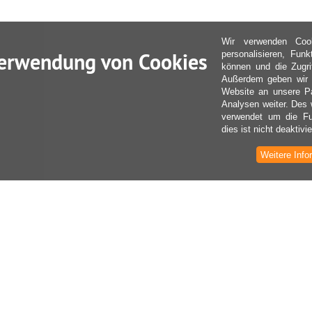
Wir verwenden Coo
erwendung von Cookies
personalisieren, Fun
können und die Zugri
Außerdem geben wir I
Website an unsere Pa
Analysen weiter. Des 
verwendet um die Fu
dies ist nicht deaktivie
Weitere Info