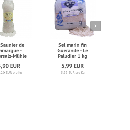
 Saunier de
Sel marin fin
Khoys
amargue -
Guérande - Le
mit
rsalz-Mühle
Paludier 1 kg
K
5,90 EUR
5,99 EUR
11
,20 EUR pro Kg
5,99 EUR pro Kg
56,0