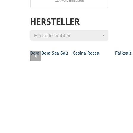
zzgl. Versandkosten
HERSTELLER
Hersteller wählen
tral
Bora-Bora Sea Salt
Casina Rossa
Falksalt