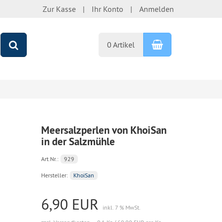
Zur Kasse
Ihr Konto
Anmelden
Warenkorb
Suchen
0 Artikel
Meersalzperlen von KhoiSan
in der Salzmühle
Art.Nr.:
929
Hersteller:
KhoiSan
6,90 EUR
inkl. 7 % MwSt.