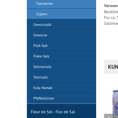
Tasmanien
Verwen
Backble
Zypern
Für ca.
Salzman
Gewürzsalz
Gewürze
Pink-Salt
Flake Salz
KUN
Salinensalz
Steinsalz
Kala Namak
Pfefferkörner
Fleur de Sel - Flor de Sal