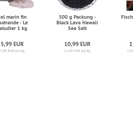
el marin fin
500 g Packung -
Fisch
uérande - Le
Black Lava Hawaii
aludier 1 kg
Sea Salt
5,99 EUR
10,99 EUR
1
5,99 EUR pro Kg
21,98 EUR pro Kg
19,