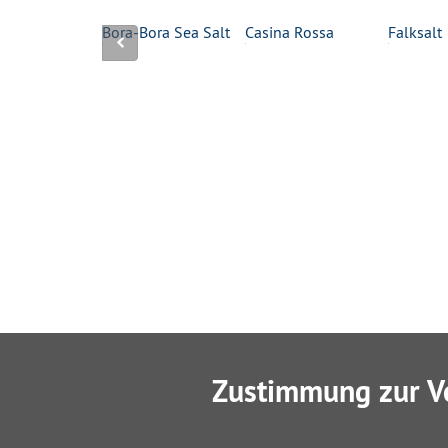
tral
Bora-Bora Sea Salt
Casina Rossa
Falksalt
Zustimmung zur V