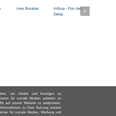
o
Ines Rosales
Infosa - Flor del
Kalahari-Salz
Delta
kies, um Inhalte und Anzeigen zu
ktionen für soziale Medien anbieten zu
ffe auf unsere Website zu analysieren.
nformationen zu Ihrer Nutzung unserer
rtner für soziale Medien, Werbung und