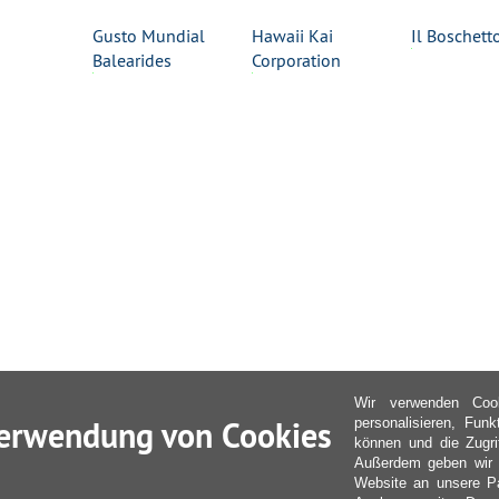
Gusto Mundial
Hawaii Kai
Il Boschett
Balearides
Corporation
Wir verwenden Coo
erwendung von Cookies
personalisieren, Fun
können und die Zugri
Außerdem geben wir I
Website an unsere Pa