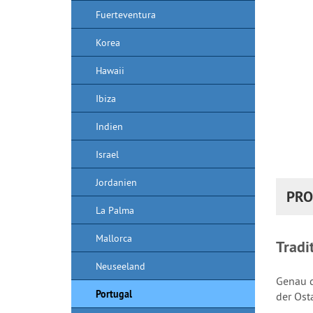
Fuerteventura
Korea
Hawaii
Ibiza
Indien
Israel
Jordanien
PRO
La Palma
Mallorca
T
radi
Neuseeland
Genau d
Portugal
der Ost