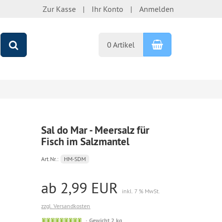
Zur Kasse
Ihr Konto
Anmelden
Warenkorb
Suchen
0 Artikel
Sal do Mar - Meersalz für
Fisch im Salzmantel
Art.Nr.:
HM-SDM
ab 2,99 EUR
inkl. 7 % MwSt.
zzgl. Versandkosten
Artikel
Gewicht 2 kg