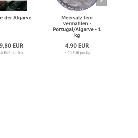
e der Algarve
Meersalz fein
500 
vermahlen -
Finger
Portugal/Algarve - 1
au
kg
9,80 EUR
4,90 EUR
20
80 EUR pro Stück
4,90 EUR pro Kg
41,9